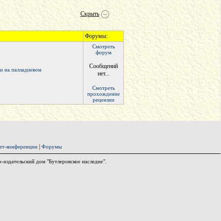
Скрыть
Форумы:
Смотреть
форум
Сообщений
и на палладиевом
нет...
Смотреть
прохождение
рецензии
|
ет-конференции
Форумы
издательский дом "Бутлеровское наследие".