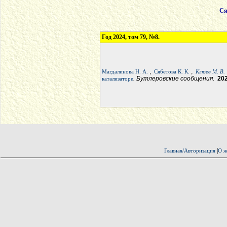
Ся
Год 2024, том 79, №8.
,
,
Магдалинова Н. А.
Сябетова К. К.
Клюев М. В.
. Бутлеровские сообщения.
20
катализаторе
|
Главная/Авторизация
О ж