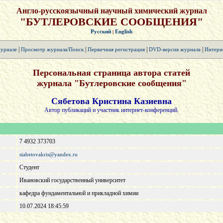
Англо-русскоязычный научный химический журнал
"БУТЛЕРОВСКИЕ СООБЩЕНИЯ"
Русский
English
|
|
|
|
|
урнале
Просмотр журнала/Поиск
Первичная регистрация
DVD-версия журнала
Интерн
Персональная страница автора статей
журнала "Бутлеровские сообщения"
Сябетова Кристина Казиевна
Автор публикаций и участник интернет-конференций.
7 4932 373703
siabetovakris@yandex.ru
Студент
Ивановский государственный университет
кафедра фундаментальной и прикладной химии
10.07.2024 18:45:59