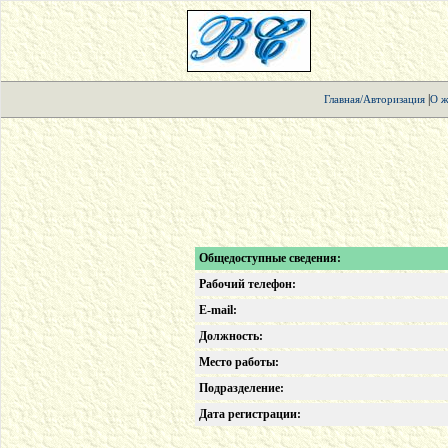
|
Главная/Авторизация
О ж
Общедоступные сведения:
Рабочий телефон:
E-mail:
Должность:
Место работы:
Подразделение:
Дата регистрации: