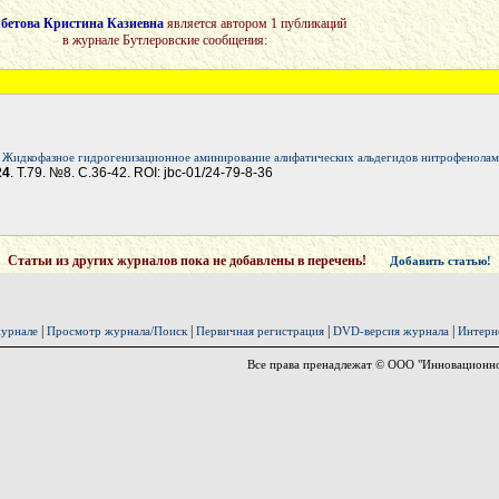
бетова Кристина Казиевна
является автором 1 публикаций
в журнале Бутлеровские сообщения:
Жидкофазное гидрогенизационное аминирование алифатических альдегидов нитрофенолам
24
. Т.79. №8. С.36-42. ROI: jbc-01/24-79-8-36
Статьи из других журналов пока не добавлены в перечень!
Добавить статью!
|
|
|
|
урнале
Просмотр журнала/Поиск
Первичная регистрация
DVD-версия журнала
Интерн
Все права пренадлежат © ООО "Инновационно-