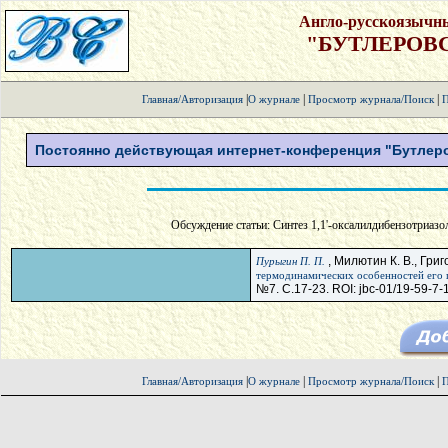
Англо-русскоязычн
"БУТЛЕРОВ
|
|
|
Главная/Авторизация
О журнале
Просмотр журнала/Поиск
П
Постоянно действующая интернет-конференция "Бутлеро
Обсуждение статьи: Синтез 1,1'-оксалилдибензотриазол
, Милютин К. В., Григ
Пурыгин П. П.
термодинамических особенностей его 
№7. С.17-23. ROI: jbc-01/19-59-7-
|
|
|
Главная/Авторизация
О журнале
Просмотр журнала/Поиск
П