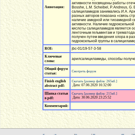
активности посвящены работы отеч
Аннотация:
Bosshe, L.M. Scheibel, P. Andreus, 
салициламидов занимались И.А. Архипо
разных авторов показана «связь стр
наличие амидной или тиоамидной с
активности. Наличие гидроксильной
кислоты салициламидов является о
ленточным гельминтам и трематода
получен путем введения хлора в р
гидроксильной группы в салицилами
ROI:
jbc-01/19-57-3-58
Ключевые
арилсалициламиды, способы получен
слова:
Общий форум
Смотреть форум
статьи:
Finish english
Скачать [размер файла: 265кб.]
Дата: 07.06.2020 16:32:00
abstract pdf:
Шапка статьи
Скачать [размер файла: 215кб.]
Дата: 30.06.2020 23:25:52
в pdf:
Комментарий: