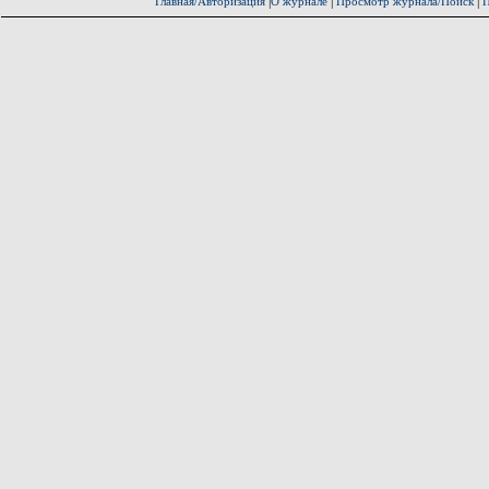
|
|
|
Главная/Авторизация
О журнале
Просмотр журнала/Поиск
П