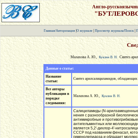
Англо-русскоязычн
"БУТЛЕРОВ
|
|
|
Главная/Авторизация
О журнале
Просмотр журнала/Поиск
П
Свед
Малахова А. Ю.,
Синтез арил
Куклин В. Н.
Данные о статье:
Название
Синтез арилсалициламидов, обладающих
статьи:
Все авторы
публикации в
Малахова А. Ю.,
Куклин В. Н.
порядке
следования:
Салициламиды (N-арилзамещенные г
нения с разнообразной биологическ
антимикробные и противогрибковые
антигельминтных или моллюскоцидн
является 5,2'-дихлор-4'-нитросали
СССР под названием фенасал, кот
гименолепидоза и обладает моллюс