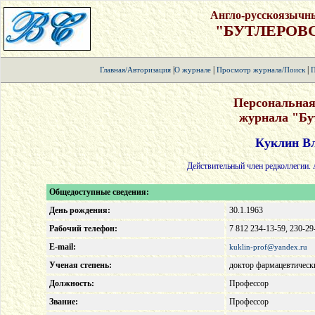
Англо-русскоязычн
"БУТЛЕРОВ
|
|
|
Главная/Авторизация
О журнале
Просмотр журнала/Поиск
П
Персональная
журнала "Бу
Куклин В
Действительный член редколлегии. 
Общедоступные сведения:
День рождения:
30.1.1963
Рабочий телефон:
7 812 234-13-59, 230-29
E-mail:
kuklin-prof@yandex.ru
Ученая степень:
доктор фармацевтическ
Должность:
Профессор
Звание:
Профессор