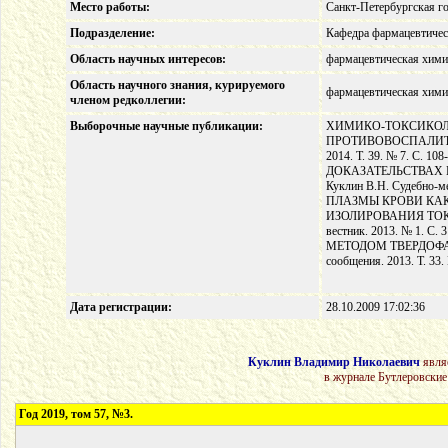
Место работы:
Санкт-Петербургская г
Подразделение:
Кафедра фармацевтичес
Область научных интересов:
фармацевтическая хими
Область научного знания, курируемого
фармацевтическая хими
членом редколлегии:
Выборочные научные публикации:
ХИМИКО-ТОКСИКОЛ
ПРОТИВОВОСПАЛИТЕЛЬН
2014. Т. 39. № 7. 
ДОКАЗАТЕЛЬСТВАХ И 
Куклин В.Н. Судебно-
ПЛАЗМЫ КРОВИ КА
ИЗОЛИРОВАНИЯ ТОКСИЧ
вестник. 2013. № 1
МЕТОДОМ ТВЕРДОФАЗНО
сообщения. 2013. Т. 33. 
Дата регистрации:
28.10.2009 17:02:36
Куклин Владимир Николаевич
явля
в журнале Бутлеровские
Год 2019, том 57, №3.