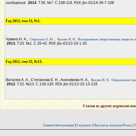
сообщения.
2014
. Т.39. №7. С.108-116. ROI: jbc-01/14-39-7-108
Год 2013, том 33, №1.
Чувина Н. А.,
,
Стрелова О. Ю.
Куклин В. Н.
Изолирование лекарственных веществ и
2013
. Т.33. №1. С.35-42. ROI: jbc-01/13-33-1-35
Год 2012, том 32, №13.
Ваталев А. А., Степанова Е. Н., Анисимова Н. А.,
Куклин В. Н.
Определение пр
2012
. Т.32. №13. С.128-130. ROI: jbc-01/12-32-13-128
Статьи из других журналов пок
|
|
|
Главная/Авторизация
О журнале
Просмотр журнала/Поиск
П