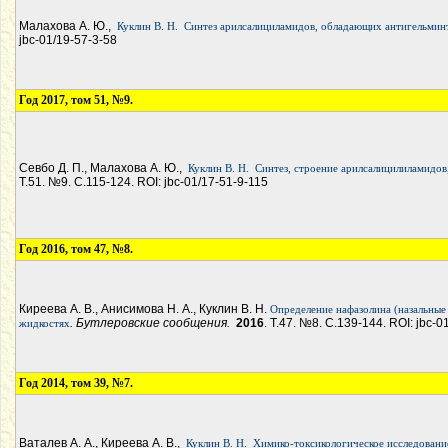
Малахова А. Ю.,
Куклин В. Н.
Синтез арилсалициламидов, обладающих антигельмин
jbc-01/19-57-3-58
Год 2017, том 51, №9.
Севбо Д. П., Малахова А. Ю.,
Куклин В. Н.
Синтез, строение арилсалицилиламидо
Т.51. №9. С.115-124. ROI: jbc-01/17-51-9-115
Год 2016, том 47, №8.
Киреева А. В., Анисимова Н. А., Куклин В. Н.
Определение нафазолина (назальные 
. Бутлеровские сообщения.
2016
. Т.47. №8. С.139-144. ROI: jbc-
жидкостях
Год 2014, том 39, №7.
Ваталев А. А., Киреева А. В.,
Куклин В. Н.
Химико-токсикологическое исследовани