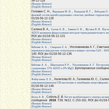
56-12-118
(Russian Abstract)
(English Abstract)
Головин С. Н.,
,
,
Япрынцев М. Н.
Рыльцова И. Г.
Лебедева О. 
фазовый состав церийсодержащих слоистых двойных гидроксид
01/18-56-12-126
(Russian Abstract)
(English Abstract)
Салина В. А.,
,
,
Сычев А. В.
Заякин О. В.
Жучков В. И.
Изуче
Al2O3 кремнием ферросилиция методом термодинамического мо
ROI: jbc-01/18-56-12-131
(Russian Abstract)
(English Abstract)
,
, Уполовникова А. Г., Сметанн
Бабенко А. А.
Смирнов Л. А.
периклазоуглеродистых огнеупоров в шлаках системы CaO – SiO
140. ROI: jbc-01/18-56-12-136
(Russian Abstract)
(English Abstract)
,
,
Бабенко А. А.
Шартдинов Р. Р.
Уполовникова А. Г.
Построени
. Бутлеровские сообще
содержащих 15% Al2O3 и 8% MgO
(Russian Abstract)
(English Abstract)
, Халилова Ю. А., Галимова Ю. С., Салих
Файзуллина Л. Х.
алкилциклоалканонов СН-кислотами и линейными нитроэфирами
01/18-56-12-146
(Russian Abstract)
(English Abstract)
, Соболь Е. В.
Белик А. В.
Расчет колебательного спектра моле
сообщения.
2018
. Т.56. №12. С.153-161. ROI: jbc-01/18
(Russian Abstract)
(English Abstract)