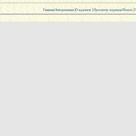
|
|
|
Главная/Авторизация
О журнале
Просмотр журнала/Поиск
П