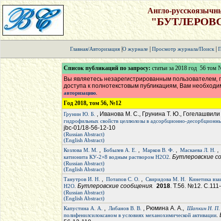
Англо-русскоязычн
"БУТЛЕРОВ
|
|
|
Главная/Авторизация
О журнале
Просмотр журнала/Поиск
П
Список публикаций по запросу:
статьи за 2018 год 56 том
Вы являетесь незарегистрированным пользователем, п
доступа к полнотекстовым публикациям, Вам необход
.
авторизацию
Год 2018, том 56, №12
, Иванова М. С., Грунина Т. Ю., Гогелашвили
Грунин Ю. Б.
гидрофильных свойств целлюлозы в адсорбционно-десорбционн
jbc-01/18-56-12-10
(Russian Abstract)
(English Abstract)
,
,
,
Козлова М. М.
Бобылев А. Е.
Марков В. Ф.
Маскаева Л. Н.
. Бутлеровские 
катионита КУ-2×8 водным раствором H2O2
(Russian Abstract)
(English Abstract)
,
,
Танутров И. Н.
Потапов С. О.
Свиридова М. Н.
Кинетика вза
. Бутлеровские сообщения.
2018
. Т.56. №12. С.111
H2O
(Russian Abstract)
(English Abstract)
,
, Рюмина А. А.,
Капустина А. А.
Либанов В. В.
Шапкин Н. П.
.
полифенилсилоксаном в условиях механохимической активации