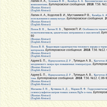
Лапин А. А.,
,
Зеленков В. Н.
Калайда А. А.
Биохимические ис
. Бутлеровские сообщения.
2018
. Т.56. №1
компонентами
(Russian Abstract)
(English Abstract)
Лапин А. А., Кодолов В. И., Мустакимов Р. В.,
Калайда А. А
. Бутлеровские сообщения.
2
использования в аквакультуре
(Russian Abstract)
(English Abstract)
,
, Таронов П. И.
Попок В. Н.
Бычин Н. В.
Особенности термиче
. Бу
полиэтиленгликоля, циклических нитраминов и окислителей
60
(Russian Abstract)
(English Abstract)
Попок В. Н.
Корреляция характеристик теплового взрыва и терм
. Бутлеровские сообщения.
2018
. Т.56. №12.
материалов
(Russian Abstract)
(English Abstract)
Адуев Б. П.,
, Тупицын А. В.,
Нурмухаметов Д. Р.
Кречетов А.
. Бутлеро
неодимового лазера при повышенных температурах
(Russian Abstract)
(English Abstract)
Адуев Б. П.,
, Тупицын А. В.,
Нурмухаметов Д. Р.
Кречетов А.
. Бутлеровские сообщения.
2018
. Т.56. №12. С.86-
тэна
(Russian Abstract)
(English Abstract)
,
,
Маскаева Л. Н.
Кутявина А. Д.
Марков В. Ф.
Гидрохимический
. Бутлеро
селеносульфатом натрия тонких пленок HgSe n-типа
(Russian Abstract)
(English Abstract)