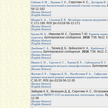
,
, Сироткин А. С.,
Сибиева Л. М.
Вдовина Т. В.
Дегтярева И. 
.
технологиях биологической и реагентной очистки сточных вод
56-12-162
(Russian Abstract)
(English Abstract)
,
Шошин Е. А.
Строкова В. В.
Абсорбция сахарозы продуктами 
С.171-180. ROI: jbc-01/18-56-12-171
(Russian Abstract)
(English Abstract)
, Иванова М. С., Грунина Т. Ю.
Грунин Ю. Б.
Характер надмо
. Бутлеровские сообщения.
2018
. Т.56. №12. 
гидролиза
(Russian Abstract)
(English Abstract)
, Тагиев Д. Б., Зейналов Н. А.,
Джабиева С. А.
Курбатова С. 
. Бутлеровские сообщения.
2018
. Т.56. №12. С
элюентов
(Russian Abstract)
(English Abstract)
,
,
,
Иванов А. Н.
Сергеев А. Г.
Хамзин И. Р.
Сайтмуратов П. С.
. Бутлеров
диметилформамидом методом спектрофотометрии
(Russian Abstract)
,
,
,
Якупова Л. Р.
Сафарова Д. И.
Насибуллина Р. А.
Сафиуллин Р
примере модельной реакции инициированного радикально-цепног
С.30-37. ROI: jbc-01/18-56-12-30
(Russian Abstract)
(English Abstract)
Зайцева К. К., Зиганшин Д. Д., Сироткин А. С., Остроумов
. 
asperellum ВКПМ F-1323 на комплексных питательных средах
12-38
(Russian Abstract)
(English Abstract)