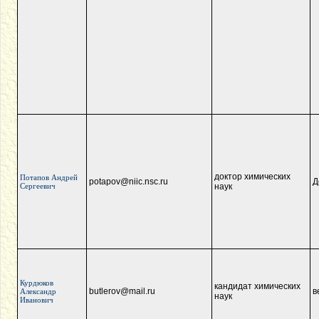
доктор химических
Потапов Андрей
potapov@niic.nsc.ru
Д
Сергеевич
наук
Курдюков
кандидат химических
butlerov@mail.ru
в
Александр
наук
Иванович