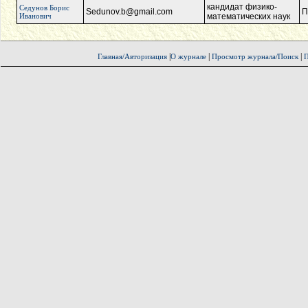
кандидат физико-
Седунов Борис
Sedunov.b@gmail.com
П
Иванович
математических наук
|
|
|
Главная/Авторизация
О журнале
Просмотр журнала/Поиск
П