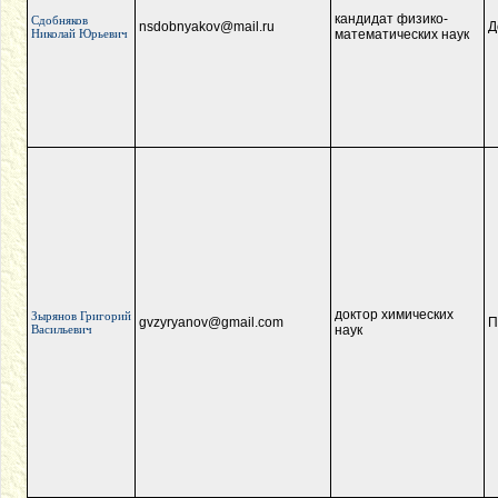
кандидат физико-
Сдобняков
nsdobnyakov@mail.ru
Д
Николай Юрьевич
математических наук
доктор химических
Зырянов Григорий
gvzyryanov@gmail.com
П
Васильевич
наук