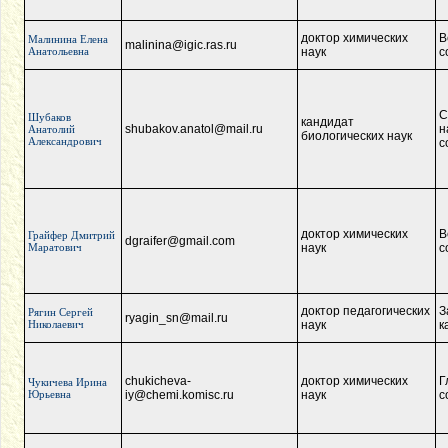
доктор химических
В
Малинина Елена
malinina@igic.ras.ru
Анатольевна
наук
с
С
Шубаков
кандидат
shubakov.anatol@mail.ru
н
Анатолий
биологических наук
Александрович
с
доктор химических
В
Грайфер Дмитрий
dgraifer@gmail.com
Маратович
наук
с
доктор педагогических
З
Рягин Сергей
ryagin_sn@mail.ru
Николаевич
наук
к
chukicheva-
доктор химических
Г
Чукичева Ирина
Юрьевна
iy@chemi.komisc.ru
наук
с