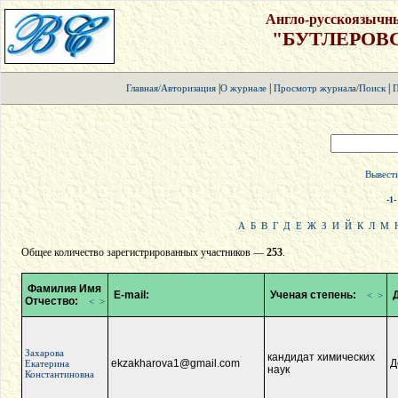
Англо-русскоязычн
"БУТЛЕРОВ
|
|
|
Главная/Авторизация
О журнале
Просмотр журнала/Поиск
П
Вывести
-
1
-
А
Б
В
Г
Д
Е
Ж
З
И
Й
К
Л
М
Общее количество зарегистрированных участников —
253
.
Фамилия Имя
E-mail:
Ученая степень:
Д
<
>
Отчество:
<
>
Захарова
кандидат химических
ekzakharova1@gmail.com
Д
Екатерина
наук
Константиновна