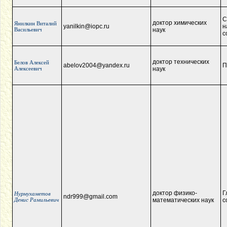
С
доктор химических
Янилкин Виталий
yanilkin@iopc.ru
н
Васильевич
наук
с
доктор технических
Белов Алексей
abelov2004@yandex.ru
П
Алексеевич
наук
доктор физико-
Г
Нурмухаметов
ndr999@gmail.com
Денис Рамильевич
математических наук
с