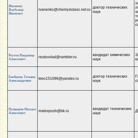
з
Иваненко
доктор технических
л
ivanenko@chemy.kolasc.net.ru
Владимир
наук
х
Иванович
т
р
с
кандидат химических
З
Реутов Владимир
reutovvlad@rambler.ru
Алексеевич
наук
к
доктор технических
Г
Енейкина Татьяна
kleo151096@yandex.ru
Александровна
наук
с
кандидат технических
Пушкарёв Михаил
malexpush@bk.ru
Д
Алексеевич
наук