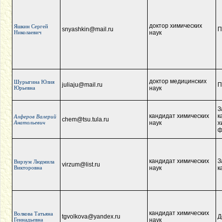
доктор химических
Яшкин Сергей
snyashkin@mail.ru
П
Николаевич
наук
доктор медицинских
Шурыгина Юлия
juliaju@mail.ru
П
Юрьевна
наук
З
кандидат химических
к
Алферов Валерий
chem@tsu.tula.ru
Анатольевич
наук
х
ф
кандидат химических
З
Вирзум Людмила
virzum@list.ru
Викторовна
наук
к
кандидат химических
Волкова Татьяна
tgvolkova@yandex.ru
Д
Геннадьевна
наук