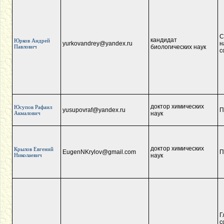
С
кандидат
Юрков Андрей
yurkovandrey@yandex.ru
н
Павлович
биологических наук
с
доктор химических
Юсупов Рафаил
yusupovraf@yandex.ru
П
Акмалович
наук
доктор химических
Крылов Евгений
EugenNKrylov@gmail.com
П
Николаевич
наук
Г
с