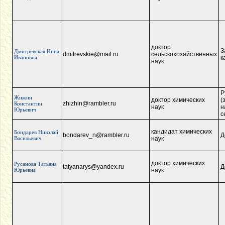
доктор
З
Дмитревская Инна
dmitrevskie@mail.ru
сельскохозяйственных
Ивановна
к
наук
Р
Жижин
доктор химических
(
zhizhin@rambler.ru
Константин
наук
н
Юрьевич
с
кандидат химических
Бондарев Николай
bondarev_n@rambler.ru
Д
Васильевич
наук
доктор химических
Русанова Татьяна
tatyanarys@yandex.ru
Д
Юрьевна
наук