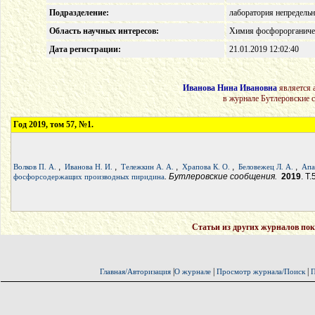
Подразделение:
лаборатория непредель
Область научных интересов:
Химия фосфорорганиче
Дата регистрации:
21.01.2019 12:02:40
Иванова Нина Ивановна
является 
в журнале Бутлеровские 
Год 2019, том 57, №1.
,
,
,
,
,
Волков П. А.
Иванова Н. И.
Тележкин А. А.
Храпова К. О.
Беловежец Л. А.
Апа
. Бутлеровские сообщения.
2019
. Т
фосфорсодержащих производных пиридина
Статьи из других журналов пок
|
|
|
Главная/Авторизация
О журнале
Просмотр журнала/Поиск
П