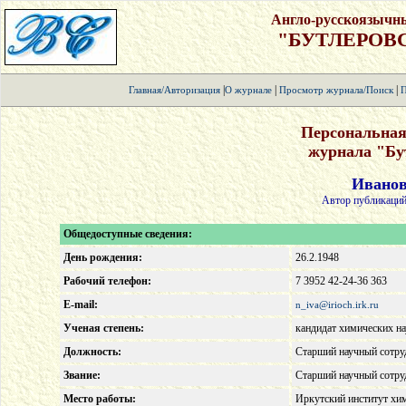
Англо-русскоязычн
"БУТЛЕРОВ
|
|
|
Главная/Авторизация
О журнале
Просмотр журнала/Поиск
П
Персональная
журнала "Бу
Иванов
Автор публикаций
Общедоступные сведения:
День рождения:
26.2.1948
Рабочий телефон:
7 3952 42-24-36 363
E-mail:
n_iva@irioch.irk.ru
Ученая степень:
кандидат химических на
Должность:
Старший научный сотру
Звание:
Старший научный сотру
Место работы:
Иркутский институт хи