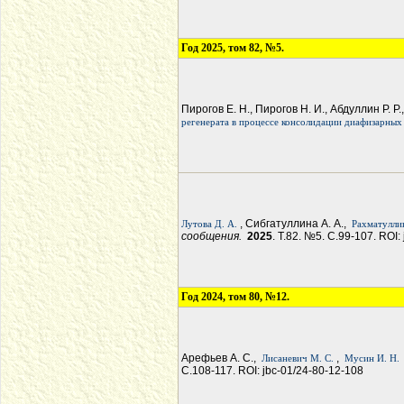
Год 2025, том 82, №5.
Пирогов Е. Н., Пирогов Н. И., Абдуллин Р. Р
регенерата в процессе консолидации диафизарных
, Сибгатуллина А. А.,
Лутова Д. А.
Рахматуллин
сообщения.
2025
. Т.82. №5. С.99-107. ROI:
Год 2024, том 80, №12.
Арефьев А. С.,
,
Лисаневич М. С.
Мусин И. Н.
С.108-117. ROI: jbc-01/24-80-12-108