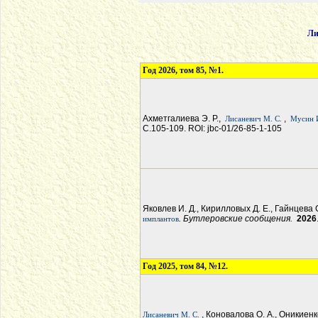
Ли
Год 2026, том 85, №1.
Ахметгалиева Э. Р.,
,
Лисаневич М. С.
Мусин И
С.105-109. ROI: jbc-01/26-85-1-105
Яковлев И. Д., Кирилловых Д. Е., Гайнцева 
. Бутлеровские сообщения.
2026
имплантов
Год 2025, том 84, №12.
, Коновалова О. А., Оникиенк
Лисаневич М. С.