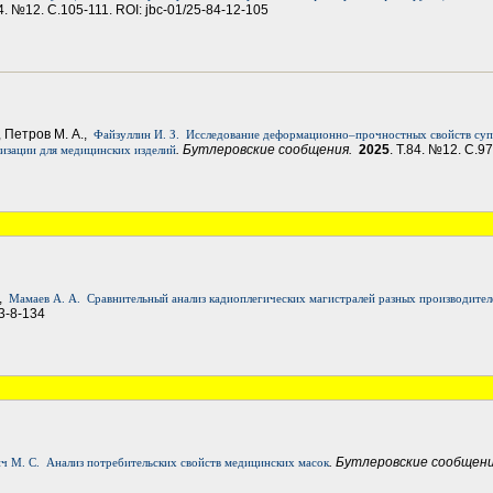
84. №12. С.105-111. ROI: jbc-01/25-84-12-105
, Петров М. А.,
Файзуллин И. З.
Исследование деформационно–прочностных свойств суп
. Бутлеровские сообщения.
2025
. Т.84. №12. С.9
изации для медицинских изделий
,
Мамаев А. А.
Сравнительный анализ кадиоплегических магистралей разных производител
83-8-134
. Бутлеровские сообщен
ч М. С.
Анализ потребительских свойств медицинских масок