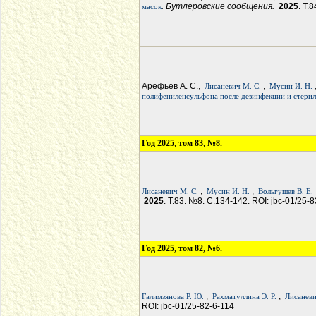
. Бутлеровские сообщения.
2025
. Т.
масок
Арефьев А. С.,
,
Лисаневич М. С.
Мусин И. Н.
полифениленсульфона после дезинфекции и стерил
Год 2025, том 83, №8.
,
,
Лисаневич М. С.
Мусин И. Н.
Вольгушев В. Е.
2025
. Т.83. №8. С.134-142. ROI: jbc-01/25-
Год 2025, том 82, №6.
,
,
Галимзянова Р. Ю.
Рахматуллина Э. Р.
Лисаневи
ROI: jbc-01/25-82-6-114