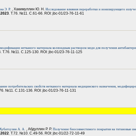
, Хакимуллин Ю. Н.
на Э. Р.
Исследование влияния переработки и ионизирующего излуче
.
2023
. Т.76. №11. С.61-66. ROI: jbc-01/23-76-11-61
модификации нетканого материала коллоидным раствором меди для получения антибактер
3
. Т.76. №11. С.125-130. ROI: jbc-01/23-76-11-125
вание потребительских свойств нетканого материала медицинского назначения, модифицир
.76. №11. С.131-136. ROI: jbc-01/23-76-11-131
, Абдуллин Р. Р.
Хубатхузин А. А.
Получение биосовместимого покрытия на титановые им
.
2022
. Т.72. №10. С.49-56. ROI: jbc-01/22-72-10-49