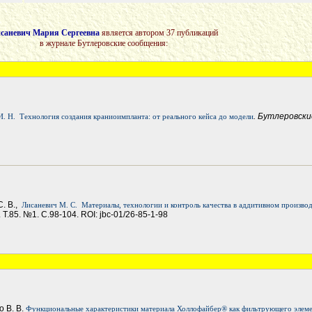
саневич Мария Сергеевна
является автором 37 публикаций
в журнале Бутлеровские сообщения:
. Бутлеровск
. Н.
Технология создания краниоимпланта: от реального кейса до модели
С. В.,
Лисаневич М. С.
Материалы, технологии и контроль качества в аддитивном произво
. Т.85. №1. С.98-104. ROI: jbc-01/26-85-1-98
о В. В.
Функциональные характеристики материала Холлофайбер® как фильтрующего элеме