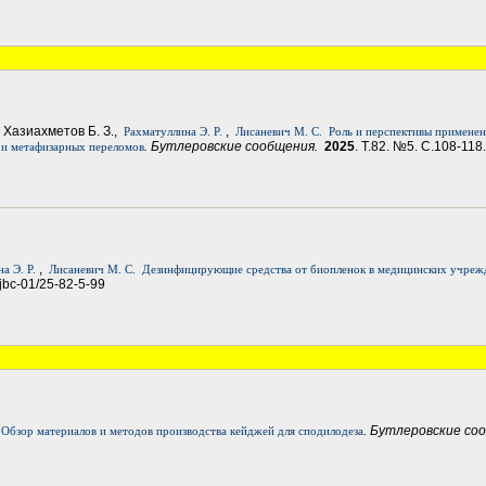
., Хазиахметов Б. З.,
,
Рахматуллина Э. Р.
Лисаневич М. С.
Роль и перспективы примене
. Бутлеровские сообщения.
2025
. Т.82. №5. С.108-118
 и метафизарных переломов
,
а Э. Р.
Лисаневич М. С.
Дезинфицирующие средства от биопленок в медицинских учреж
 jbc-01/25-82-5-99
. Бутлеровские со
Обзор материалов и методов производства кейджей для сподилодеза