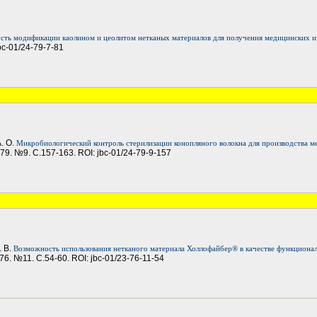
ть модификации каолином и цеолитом нетканых материалов для получения медицинских и
jbc-01/24-79-7-81
. О.
Микробиологический контроль стерилизации конопляного волокна для производства 
Т.79. №9. С.157-163. ROI: jbc-01/24-79-9-157
. В.
Возможность использования нетканого материала Холлофайбер® в качестве функциона
Т.76. №11. С.54-60. ROI: jbc-01/23-76-11-54