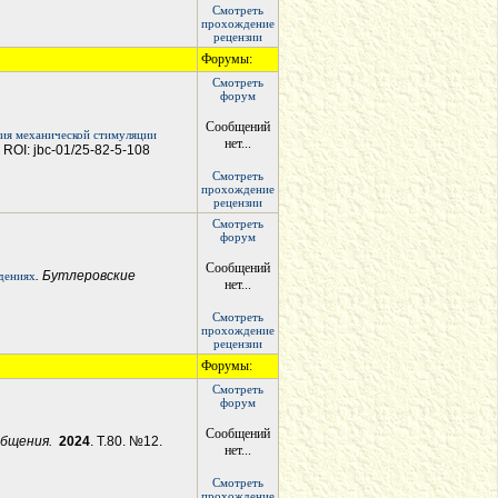
Смотреть
прохождение
рецензии
Форумы:
Смотреть
форум
Сообщений
ния механической стимуляции
нет...
. ROI: jbc-01/25-82-5-108
Смотреть
прохождение
рецензии
Смотреть
форум
Сообщений
. Бутлеровские
дениях
нет...
Смотреть
прохождение
рецензии
Форумы:
Смотреть
форум
Сообщений
общения.
2024
. Т.80. №12.
нет...
Смотреть
прохождение