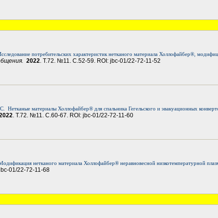
Исследование потребительских характеристик нетканого материала Холлофайбер®, модифи
ообщения.
2022
. Т.72. №11. С.52-59. ROI: jbc-01/22-72-11-52
С.
Нетканые материалы Холлофайбер® для спальника Гегельского и эвакуационных конверт
2022
. Т.72. №11. С.60-67. ROI: jbc-01/22-72-11-60
Модификация нетканого материала Холлофайбер® неравновесной низкотемпературной плаз
 jbc-01/22-72-11-68