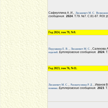
Сафиуллина А. И.,
Лисаневич М. С.
Возможнос
сообщения.
2024
. Т.79. №7. С.81-87. ROI: 
Год 2024, том 79, №9.
,
, Салихова А
Перушкина Е. В.
Лисаневич М. С.
. Бутлеровские сообщения.
2024
. 
изделий
Год 2023, том 76, №11.
,
, Иванов В
Лисаневич М. С.
Рахматуллина Р. Д.
. Бутлеровские сообщения.
2023
. 
повязки