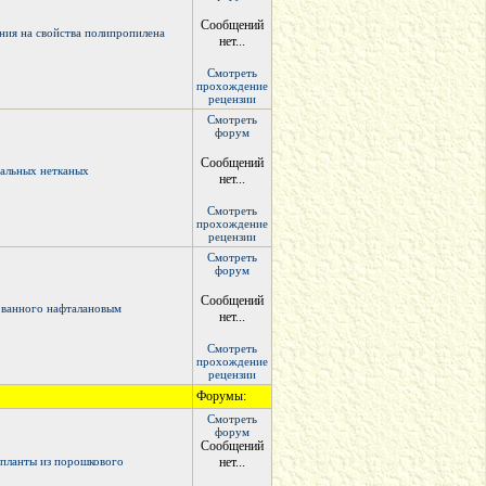
Сообщений
ния на свойства полипропилена
нет...
Смотреть
прохождение
рецензии
Смотреть
форум
Сообщений
иальных нетканых
нет...
Смотреть
прохождение
рецензии
Смотреть
форум
Сообщений
ованного нафталановым
нет...
Смотреть
прохождение
рецензии
Форумы:
Смотреть
форум
Сообщений
планты из порошкового
нет...