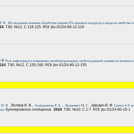
. Н.
Исследование влияния обработки парами 6% перекиси водорода и воды на свойства п
24
. Т.80. №12. С.118-125. ROI: jbc-01/24-80-12-118
. Р.
Роль нафталанов в повышении антибактериальных свойств раневой повязки из нетканого
024
. Т.80. №12. С.155-160. ROI: jbc-01/24-80-12-155
, Волков И. В.,
,
, Шкодич В. Ф.
 И. Н.
Ахмедьянова Р. А.
Лисаневич М. С.
Синтез 4,4′-
. Бутлеровские сообщения.
2024
. Т.80. №10. С.1-7. ROI: jbc-01/24-80-10-1
ла)