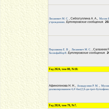
, Сибгатуллина А. А.,
Лисаневич М. С.
Мусин И
. Бутлеровские сообщения.
20
учреждениях
,
, Салахеев Р
Перушкина Е. В.
Лисаневич М. С.
. Бутлеровские сообщения.
2
Холлофайбер®
Год 2024, том 80, №10.
Афиногенова Н. Н.,
,
Ахмадуллин Р. М.
Мусин
деалкилированием 4,4′-бис(2,6-ди-трет-бутилфено
Год 2024, том 79, №7.