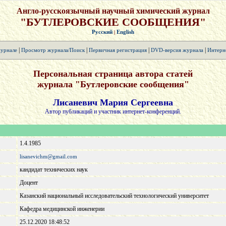
Англо-русскоязычный научный химический журнал
"БУТЛЕРОВСКИЕ СООБЩЕНИЯ"
Русский
English
|
|
|
|
|
урнале
Просмотр журнала/Поиск
Первичная регистрация
DVD-версия журнала
Интерн
Персональная страница автора статей
журнала "Бутлеровские сообщения"
Лисаневич Мария Сергеевна
Автор публикаций и участник интернет-конференций.
1.4.1985
lisanevichm@gmail.com
кандидат технических наук
Доцент
Казанский национальный исследовательский технологический университет
Кафедра медицинской инженерии
25.12.2020 18:48:52