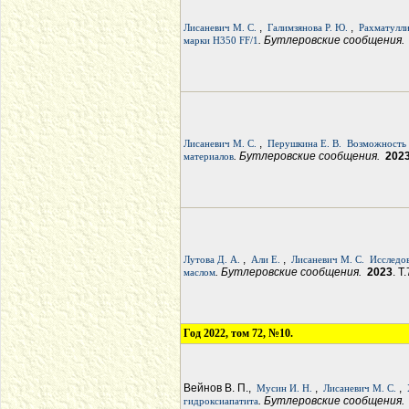
,
,
Лисаневич М. С.
Галимзянова Р. Ю.
Рахматулли
. Бутлеровские сообщения
марки H350 FF/1
,
Лисаневич М. С.
Перушкина Е. В.
Возможность 
. Бутлеровские сообщения.
202
материалов
,
,
Лутова Д. А.
Али Е.
Лисаневич М. С.
Исследо
. Бутлеровские сообщения.
2023
. Т
маслом
Год 2022, том 72, №10.
Вейнов В. П.,
,
,
Мусин И. Н.
Лисаневич М. С.
. Бутлеровские сообщения
гидроксиапатита