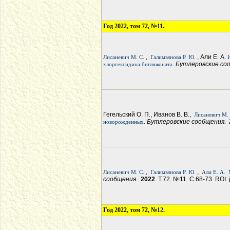
Год 2022, том 72, №11.
,
, Али Е. А.
Лисаневич М. С.
Галимзянова Р. Ю.
. Бутлеровские с
хлоргексидина биглюконата
Гегельский О. П., Иванов В. В.,
Лисаневич М. 
. Бутлеровские сообщения.
новорожденных
,
,
Лисаневич М. С.
Галимзянова Р. Ю.
Али Е. А.
сообщения.
2022
. Т.72. №11. С.68-73. ROI:
Год 2022, том 72, №12.