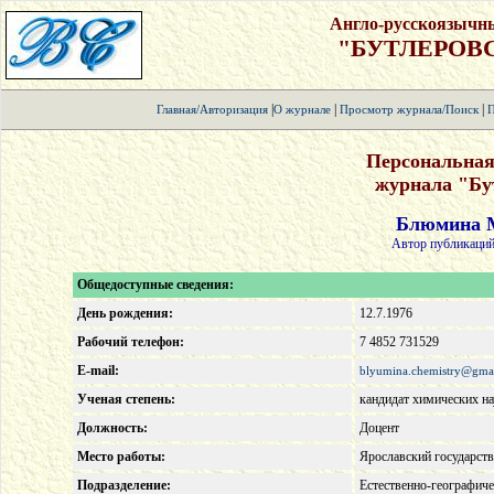
Англо-русскоязычн
"БУТЛЕРОВ
|
|
|
Главная/Авторизация
О журнале
Просмотр журнала/Поиск
П
Персональная
журнала "Бу
Блюмина 
Автор публикаций
Общедоступные сведения:
День рождения:
12.7.1976
Рабочий телефон:
7 4852 731529
E-mail:
blyumina.chemistry@gma
Ученая степень:
кандидат химических на
Должность:
Доцент
Место работы:
Ярославский государств
Подразделение:
Естественно-географиче