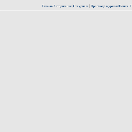
|
|
|
Главная/Авторизация
О журнале
Просмотр журнала/Поиск
П