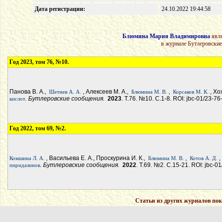
Дата регистрации:
24.10.2022 19:44:58
Блюмина Мария Владимировна
явля
в журнале Бутлеровские
Год 2023, том 76, №10.
Панова В. А.,
, Алексеев М. А.,
,
, Хо
Шетнев А. А.
Блюмина М. В.
Корсаков М. К.
. Бутлеровские сообщения.
2023
. Т.76. №10. С.1-8. ROI: jbc-01/23-76
кислот
Год 2022, том 69, №2.
, Васильева Е. А., Проскурина И. К.,
,
Комшина Л. А.
Блюмина М. В.
Котов А. Д.
. Бутлеровские сообщения.
2022
. Т.69. №2. С.15-21. ROI: jbc-0
пиридазинов
Статьи из других журналов пок