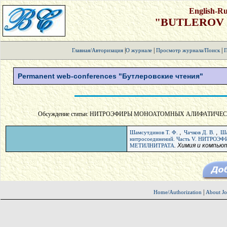
English-Ru
"BUTLEROV
|
|
|
Главная/Авторизация
О журнале
Просмотр журнала/Поиск
П
Permanent web-conferences "Бутлеровские чтения"
Обсуждение статьи: НИТРОЭФИРЫ МОНОАТОМНЫХ АЛИФАТИЧЕС
,
,
Шамсутдинов Т. Ф.
Чачков Д. В.
Ша
нитросоединений. Часть V. НИ
. Химия и компь
МЕТИЛНИТРАТА
|
Home/Authorization
About Jo