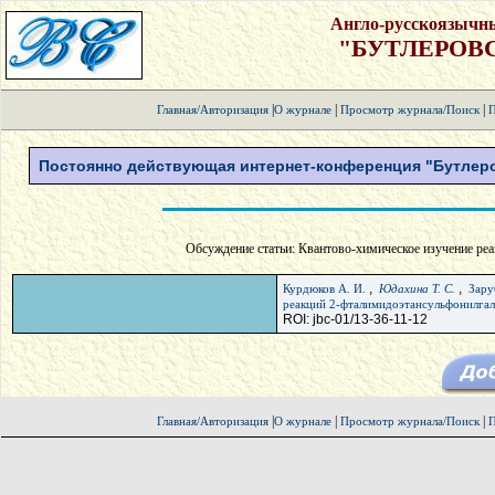
Англо-русскоязычн
"БУТЛЕРОВ
|
|
|
Главная/Авторизация
О журнале
Просмотр журнала/Поиск
П
Постоянно действующая интернет-конференция "Бутлеро
Обсуждение статьи: Квантово-химическое изучение реа
,
,
Курдюков А. И.
Юдахина Т. С.
Зару
реакций 2-фталимидоэтансульфонилга
ROI: jbc-01/13-36-11-12
|
|
|
Главная/Авторизация
О журнале
Просмотр журнала/Поиск
П