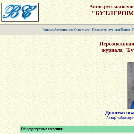
Англо-русскоязычн
"БУТЛЕРОВ
|
|
|
Главная/Авторизация
О журнале
Просмотр журнала/Поиск
П
Персональная
журнала "Бу
Доломатов
Автор публикаций
Общедоступные сведения: