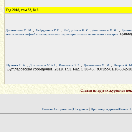
Год 2018, том 53, №2.
,
,
,
,
Доломатова М. М.
Хайрудинов Р. И.
Хайрудинов И. Р.
Доломатов М. Ю.
Кузьми
. Бутле
высоковязких нефтей с интегральными характеристиками оптических спектров
,
,
,
,
Шуткова С. А.
Доломатов М. Ю.
Ишниязов З. З.
Доломатова М. М.
Петров А. М
. Бутлеровские сообщения.
2018
. Т.53. №2. С.38-45. ROI: jbc-01/18-53-2-3
Статьи из других журналов пок
|
|
|
Главная/Авторизация
О журнале
Просмотр журнала/Поиск
П