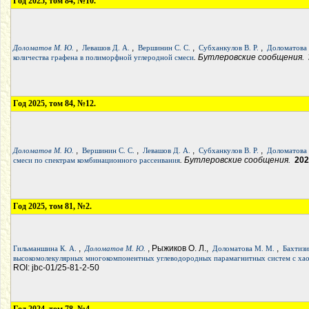
Год 2025, том 84, №10.
,
,
,
,
Доломатов М. Ю.
Левашов Д. А.
Вершинин С. С.
Субханкулов В. Р.
Доломатова
. Бутлеровские сообщения.
количества графена в полиморфной углеродной смеси
Год 2025, том 84, №12.
,
,
,
,
Доломатов М. Ю.
Вершинин С. С.
Левашов Д. А.
Субханкулов В. Р.
Доломатова
. Бутлеровские сообщения.
202
смеси по спектрам комбинационного рассеивания
Год 2025, том 81, №2.
,
, Рыжиков О. Л.,
,
Гильманшина К. А.
Доломатов М. Ю.
Доломатова М. М.
Бахтизи
высокомолекулярных многокомпонентных углеводородных парамагнитных систем с хао
ROI: jbc-01/25-81-2-50