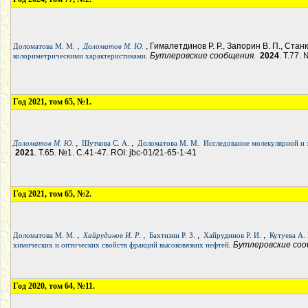
,
, Гималетдинов Р. Р., Запорин В. П., Стан
Доломатова М. М.
Доломатов М. Ю.
. Бутлеровские сообщения.
2024
. Т.77.
колориметрическими характеристиками
Год 2021, том 65, №1.
,
,
Доломатов М. Ю.
Шуткова С. А.
Доломатова М. М.
Исследование молекулярной и 
2021
. Т.65. №1. С.41-47. ROI: jbc-01/21-65-1-41
Год 2021, том 65, №2.
,
,
,
,
Доломатова М. М.
Хайрудинов И. Р.
Бахтизин Р. З.
Хайрудинов Р. И.
Кутуева А. 
. Бутлеровские со
химических и оптических свойств фракций высоковязких нефтей
Год 2020, том 64, №11.