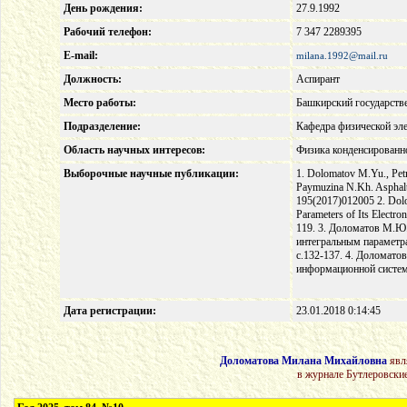
День рождения:
27.9.1992
Рабочий телефон:
7 347 2289395
E-mail:
milana.1992@mail.ru
Должность:
Аспирант
Место работы:
Башкирский государств
Подразделение:
Кафедра физической эл
Область научных интересов:
Физика конденсированно
Выборочные научные публикации:
1. Dolomatov M.Yu., Petr
Paymuzina N.Kh. Asphalten
195(2017)012005 2. Dolo
Parameters of Its Electro
119. 3. Доломатов М.Ю.
интегральным параметра
с.132-137. 4. Доломат
информационной систем
Дата регистрации:
23.01.2018 0:14:45
Доломатова Милана Михайловна
явл
в журнале Бутлеровски