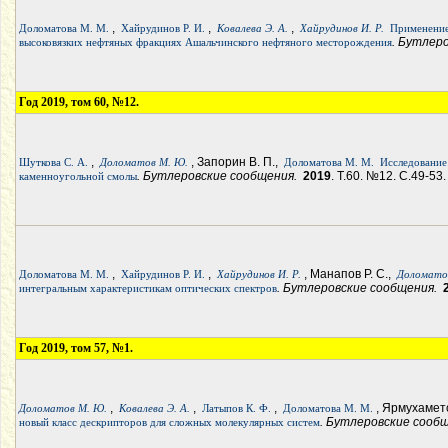
,
,
,
Доломатова М. М.
Хайрудинов Р. И.
Ковалева Э. А.
Хайрудинов И. Р.
Применение
. Бутлер
высоковязких нефтяных фракциях Ашальчинского нефтяного месторождения
Год 2019, том 60, №12.
,
, Запорин В. П.,
Шуткова С. А.
Доломатов М. Ю.
Доломатова М. М.
Исследование
. Бутлеровские сообщения.
2019
. Т.60. №12. С.49-53.
каменноугольной смолы
,
,
, Манапов Р. С.,
Доломатова М. М.
Хайрудинов Р. И.
Хайрудинов И. Р.
Доломато
. Бутлеровские сообщения.
интегральным характеристикам оптических спектров
Год 2019, том 57, №1.
,
,
,
, Ярмухамето
Доломатов М. Ю.
Ковалева Э. А.
Латыпов К. Ф.
Доломатова М. М.
. Бутлеровские сооб
новый класс дескрипторов для сложных молекулярных систем