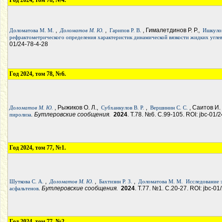
Год 2024, том 78, №4.
,
,
, Гималетдинов Р. Р.,
Доломатова М. М.
Доломатов М. Ю.
Гарипов Р. В.
Ишкулов
рефрактометрического определения характеристик динамической вязкости жидких угл
01/24-78-4-28
Год 2024, том 78, №6.
, Рыжиков О. Л.,
,
, Саитов И.
Доломатов М. Ю.
Субханкулов В. Р.
Вершинин С. С.
. Бутлеровские сообщения.
2024
. Т.78. №6. С.99-105. ROI: jbc-01/
пиролиза
Год 2024, том 77, №1.
,
,
,
Шуткова С. А.
Доломатов М. Ю.
Бахтизин Р. З.
Доломатова М. М.
Исследование 
. Бутлеровские сообщения.
2024
. Т.77. №1. С.20-27. ROI: jbc-01
асфальтенов
Год 2024, том 77, №2.