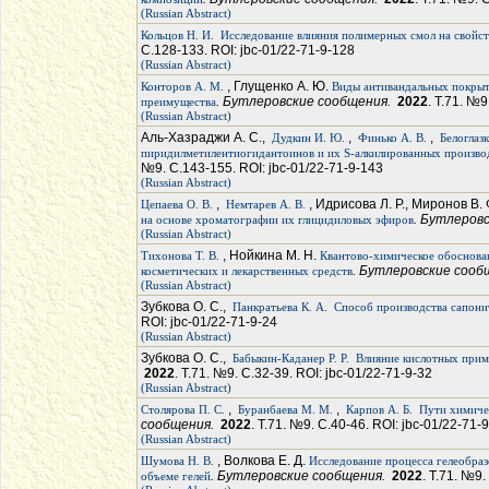
(Russian Abstract)
Кольцов Н. И.
Исследование влияния полимерных смол на свойс
С.128-133. ROI: jbc-01/22-71-9-128
(Russian Abstract)
, Глущенко А. Ю.
Конторов А. М.
Виды антивандальных покрыт
. Бутлеровские сообщения.
2022
. Т.71. №9
преимущества
(Russian Abstract)
Аль-Хазраджи А. С.,
,
,
Дудкин И. Ю.
Финько А. В.
Белоглазк
пиридилметилентиогидантоинов и их S-алкилированных произв
№9. С.143-155. ROI: jbc-01/22-71-9-143
(Russian Abstract)
,
, Идрисова Л. Р., Миронов В.
Цепаева О. В.
Немтарев А. В.
. Бутлеров
на основе хроматографии их глицидиловых эфиров
(Russian Abstract)
, Нойкина М. Н.
Тихонова Т. В.
Квантово-химическое обоснова
. Бутлеровские соо
косметических и лекарственных средств
(Russian Abstract)
Зубкова О. С.,
Панкратьева К. А.
Способ производства сапони
ROI: jbc-01/22-71-9-24
(Russian Abstract)
Зубкова О. С.,
Бабыкин-Каданер Р. Р.
Влияние кислотных прим
2022
. Т.71. №9. С.32-39. ROI: jbc-01/22-71-9-32
(Russian Abstract)
,
,
Столярова П. С.
Буранбаева М. М.
Карпов А. Б.
Пути химиче
сообщения.
2022
. Т.71. №9. С.40-46. ROI: jbc-01/22-71-
(Russian Abstract)
, Волкова Е. Д.
Шумова Н. В.
Исследование процесса гелеобраз
. Бутлеровские сообщения.
2022
. Т.71. №9.
объеме гелей