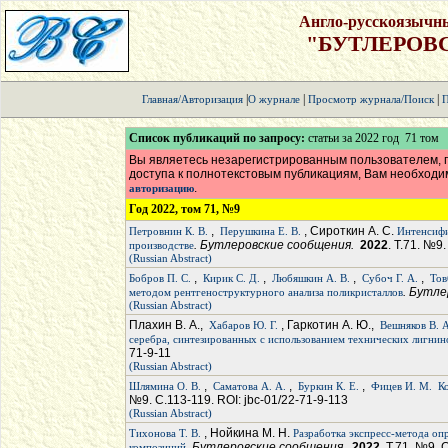
Англо-русскоязычн
"БУТЛЕРОВ
|
|
|
Главная/Авторизация
О журнале
Просмотр журнала/Поиск
П
Список публикаций по запросу:
статьи за 2022 год 71 том
Вы являетесь незарегистрированным пользователем, п
доступа к полнотекстовым публикациям, Вам необход
.
авторизацию
Год 2022, том 71, №9
,
, Сироткин А. С.
Петровнин К. В.
Перушкина Е. В.
Интенсифи
. Бутлеровские сообщения.
2022
. Т.71. №9
производстве
(Russian Abstract)
,
,
,
,
Бобров П. С.
Кирик С. Д.
Любяшкин А. В.
Субоч Г. А.
Тов
. Бутл
методом рентгеноструктурного анализа поликристаллов
(Russian Abstract)
Плахин В. А.,
, Гаркотин А. Ю.,
Хабаров Ю. Г.
Вешняков В. А
серебра, синтезированных с использованием технических лигнин
71-9-11
(Russian Abstract)
,
,
,
Шлямина О. В.
Саматова А. А.
Буркин К. Е.
Фицев И. М.
К
№9. С.113-119. ROI: jbc-01/22-71-9-113
(Russian Abstract)
, Нойкина М. Н.
Тихонова Т. В.
Разработка экспресс-метода оп
. Бутлеровские сообщения.
2022
. Т.71. №9. 
композиций