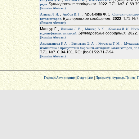
. Бутлеровские сообщения.
2022
. Т.71. №7. С.69-7
ряда
(Russian Abstract)
,
, Гурбанова Ф. С.
Алиева Л. И.
Аюбов И. Г.
Синтез н-октилов
. Бутлеровские сообщения.
2022
. Т.71. №7
катализаторов
(Russian Abstract)
Мансур Г. ,
,
,
Иванова Л. В.
Миллер В. К.
Кошелев В. Н.
Иссл
. Бутлеровские сообщения.
2022
.
водонефтяных эмульсий
(Russian Abstract)
,
,
,
Ахмедьянова Р. А.
Васильева Э. А.
Кутузова Т. М.
Мухамедзя
изопентана в присутствии марганец-оксидных катализаторов, по
Т.71. №7. С.94-101. ROI: jbc-01/22-71-7-94
(Russian Abstract)
|
|
|
Главная/Авторизация
О журнале
Просмотр журнала/Поиск
П