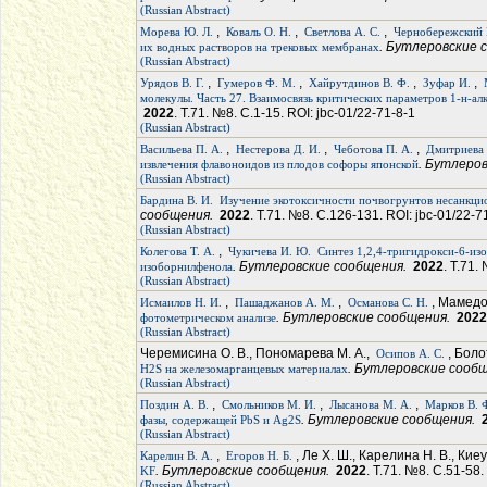
(Russian Abstract)
,
,
,
Морева Ю. Л.
Коваль О. Н.
Светлова А. С.
Чернобережский
. Бутлеровские
их водных растворов на трековых мембранах
(Russian Abstract)
,
,
,
,
Урядов В. Г.
Гумеров Ф. М.
Хайрутдинов В. Ф.
Зуфар И.
молекулы. Часть 27. Взаимосвязь критических параметров 1-н-а
2022
. Т.71. №8. С.1-15. ROI: jbc-01/22-71-8-1
(Russian Abstract)
,
,
,
Васильева П. А.
Нестерова Д. И.
Чеботова П. А.
Дмитриева 
. Бутлеро
извлечения флавоноидов из плодов софоры японской
(Russian Abstract)
Бардина В. И.
Изучение экотоксичности почвогрунтов несанкци
сообщения.
2022
. Т.71. №8. С.126-131. ROI: jbc-01/22-7
(Russian Abstract)
,
Колегова Т. А.
Чукичева И. Ю.
Синтез 1,2,4-тригидрокси-6-из
. Бутлеровские сообщения.
2022
. Т.71.
изоборнилфенола
(Russian Abstract)
,
,
, Мамедо
Исмаилов Н. И.
Пашаджанов А. М.
Османова С. Н.
. Бутлеровские сообщения.
2022
фотометрическом анализе
(Russian Abstract)
Черемисина О. В., Пономарева М. А.,
, Боло
Осипов А. С.
. Бутлеровские сооб
H2S на железомарганцевых материалах
(Russian Abstract)
,
,
,
Поздин А. В.
Смольников М. И.
Лысанова М. А.
Марков В. 
. Бутлеровские сообщения.
фазы, содержащей PbS и Ag2S
(Russian Abstract)
,
, Ле Х. Ш., Карелина Н. В., Киеу 
Карелин В. А.
Егоров Н. Б.
. Бутлеровские сообщения.
2022
. Т.71. №8. С.51-58.
KF
(Russian Abstract)