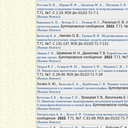
,
,
,
Рогозин В. И.
Марков В. Ф.
Лысанова М. А.
Маскаева Л. Н.
химическим осаждением тонкопленочных полупроводниковых гет
Т.71. №7. С.1-19. ROI: jbc-01/22-71-7-1
(Russian Abstract)
,
,
, Раскоша О. В.
Карманов А. П.
Кочева Л. С.
Рачкова Н. Г.
И
. Бутлеровские сообщения.
2022
. Т.71. 
происхождения
(Russian Abstract)
, Акилин О. В.,
Котегова К. А.
Еремец В. И.
Моделирование асе
иммунобиологических лекарственных средств для ветеринарного
Т.71. №7. С.131-137. ROI: jbc-01/22-71-7-131
(Russian Abstract)
, Шевченко И. Н., Данилова Т. В.
Лямина Г. В.
Разработка инг
. Бутлеровские сообщения.
2022
. Т.71. №7
кислых средах
(Russian Abstract)
,
,
,
,
Урядов В. Г.
Гумеров Ф. М.
Зарипов З. И.
Мазанов С. В.
Г
26. Взаимосвязь критических параметров 2- и 3-амино-н-алкано
Т.71. №7. С.29-40. ROI: jbc-01/22-71-7-29
(Russian Abstract)
Холин А. Ю.,
,
Колосова Е. А.
Курбатова С. В.
Влияние топол
. Бутлеровс
бензимидазола в условиях газовой хроматографии
(Russian Abstract)
,
, Троицкая У. В., Васильева Е.
Кочетова Л. Б.
Кустова Т. П.
23. Квантово-химическое моделирование механизмов реакций бе
. Бутлеровские сооб
4-нитрофенилбензоатом в газовой фазе
(Russian Abstract)
,
Хисматуллин А. А.
Белик А. В.
Силовые поля молекул в перегр
сообщения.
2022
. Т.71. №7. С.61-68. ROI: jbc-01/22-71-
(Russian Abstract)
,
,
, Рубцова С. А
Петухов Д. В.
Пестова С. В.
Изместьев Е. С.