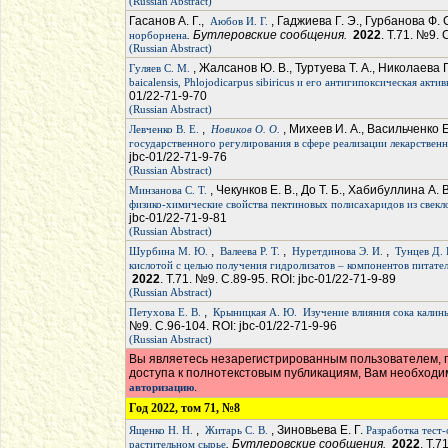
(Russian Abstract)
Гасанов А. Г.,
, Гаджиева Г. Э., Гурбанова Ф.
Аюбов И. Г.
. Бутлеровские сообщения.
2022
. Т.71. №9. 
норборнена
(Russian Abstract)
, Жалсанов Ю. В., Туртуева Т. А., Николаева Г
Гуляев С. М.
baicalensis, Phlojodicarpus sibiricus и его антигипоксическая акти
01/22-71-9-70
(Russian Abstract)
,
, Михеев И. А., Васильченко 
Левченко В. Е.
Новиков О. О.
государственного регулирования в сфере реализации лекарствен
jbc-01/22-71-9-76
(Russian Abstract)
, Чекунков Е. В., До Т. Б., Хабибуллина А. 
Минзанова С. Т.
физико-химические свойства пектиновых полисахаридов из свек
jbc-01/22-71-9-81
(Russian Abstract)
,
,
,
Шурбина М. Ю.
Валеева Р. Т.
Нуретдинова Э. И.
Тунцев Д. 
кислотой с целью получения гидролизатов – компонентов питате
2022
. Т.71. №9. С.89-95. ROI: jbc-01/22-71-9-89
(Russian Abstract)
,
Петухова Е. В.
Крыницкая А. Ю.
Изучение влияния сока калин
№9. С.96-104. ROI: jbc-01/22-71-9-96
(Russian Abstract)
Вы являетесь незарегистрированным пользователем, п
доступа к полнотекстовым публикациям, Вам необход
.
авторизацию
Год 2022, том 71, №8
,
, Зиновьева Е. Г.
Ященко Н. Н.
Житарь С. В.
Разработка тест
. Бутлеровские сообщения.
2022
. Т.7
растительном сырье