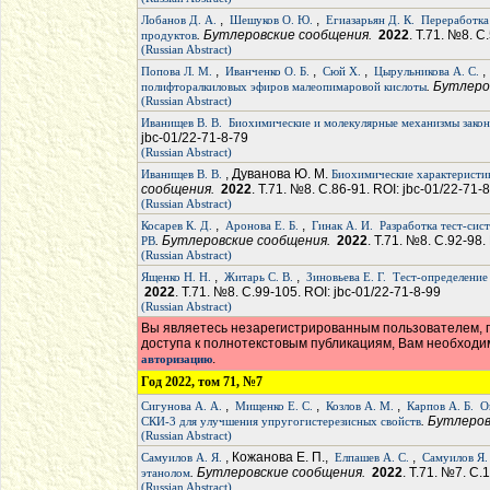
,
,
Лобанов Д. А.
Шешуков О. Ю.
Егиазарьян Д. К.
Переработка
. Бутлеровские сообщения.
2022
. Т.71. №8. С
продуктов
(Russian Abstract)
,
,
,
Попова Л. М.
Иванченко О. Б.
Сюй Х.
Цырульникова А. С.
. Бутлер
полифторалкиловых эфиров малеопимаровой кислоты
(Russian Abstract)
Иванищев В. В.
Биохимические и молекулярные механизмы закон
jbc-01/22-71-8-79
(Russian Abstract)
, Дуванова Ю. М.
Иванищев В. В.
Биохимические характеристи
сообщения.
2022
. Т.71. №8. С.86-91. ROI: jbc-01/22-71-
(Russian Abstract)
,
,
Косарев К. Д.
Аронова Е. Б.
Гинак А. И.
Разработка тест-си
. Бутлеровские сообщения.
2022
. Т.71. №8. С.92-98.
РВ
(Russian Abstract)
,
,
Ященко Н. Н.
Житарь С. В.
Зиновьева Е. Г.
Тест-определение
2022
. Т.71. №8. С.99-105. ROI: jbc-01/22-71-8-99
(Russian Abstract)
Вы являетесь незарегистрированным пользователем, п
доступа к полнотекстовым публикациям, Вам необход
.
авторизацию
Год 2022, том 71, №7
,
,
,
Сигунова А. А.
Мищенко Е. С.
Козлов А. М.
Карпов А. Б.
О
. Бутлеро
СКИ-3 для улучшения упругогистерезисных свойств
(Russian Abstract)
, Кожанова Е. П.,
,
Самуилов А. Я.
Елпашев А. С.
Самуилов Я.
. Бутлеровские сообщения.
2022
. Т.71. №7. С.
этанолом
(Russian Abstract)