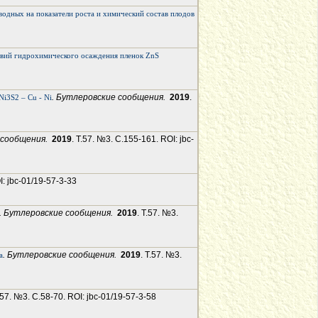
водных на показатели роста и химический состав плодов
ловий гидрохимического осаждения пленок ZnS
. Бутлеровские сообщения.
2019
.
i3S2 – Cu - Ni
 сообщения.
2019
. Т.57. №3. С.155-161. ROI: jbc-
I: jbc-01/19-57-3-33
. Бутлеровские сообщения.
2019
. Т.57. №3.
. Бутлеровские сообщения.
2019
. Т.57. №3.
а
Т.57. №3. С.58-70. ROI: jbc-01/19-57-3-58