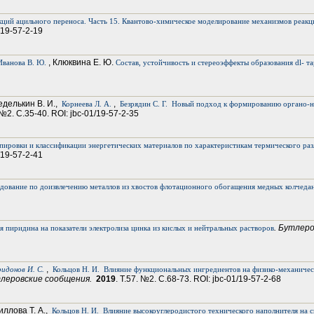
кций ацильного переноса. Часть 15. Квантово-химическое моделирование механизмов реак
1/19-57-2-19
, Клюквина Е. Ю.
Иванова В. Ю.
Состав, устойчивость и стереоэффекты образования dl- т
еделькин В. И.,
,
Корнеева Л. А.
Безрядин С. Г.
Новый подход к формированию органо-н
. №2. С.35-40. ROI: jbc-01/19-57-2-35
пировки и классификации энергетических материалов по характеристикам термического раз
1/19-57-2-41
дование по доизвлечению металлов из хвостов флотационного обогащения медных колчеда
. Бутлер
я пиридина на показатели электролиза цинка из кислых и нейтральных растворов
,
идонов И. С.
Кольцов Н. И.
Влияние функциональных ингредиентов на физико-механическ
тлеровские сообщения.
2019
. Т.57. №2. С.68-73. ROI: jbc-01/19-57-2-68
риллова Т. А.,
Кольцов Н. И.
Влияние высокоуглеродистого технического наполнителя на 