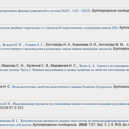
. Бутлеровские сообщ
елирование фазовых равновесий в системе Na2O – CaO – Al2O3
. Бут
оистые двойные гидроксиды со структурой гидроталькита, содержащие никель (III)
.,
,
, Костикова Н. А., Корнеева О. И., Антонова М. М.,
Кольцов Н. И.
Голиков А. Г.
К
. Бутлеро
отечественного производства в резиновых смесях взамен импортных аналогов
, Иванова С. Н., Каленов С. В., Марквичев Н. С.,
Белов А. А.
Синтез и исследование
еские агенты. Часть 1. Влияние высушивания и сроков хранения на свойства хитозановых к
в Н. С.
. Бутлеро
Физиологические свойства резистентного штамма Fusarium Oxysporum
ов В. П.
Моделирование процесса восстановления никеля и железа из оксидных расплавов
-01/19-57-2-151
Антипин И. С.
Каталитическая активность медных наночастиц на аминомодифицированном с
. Бутлеровские сообщения.
2019
. Т.57. №2. С.1-9. ROI: jbc
иклических субстратов