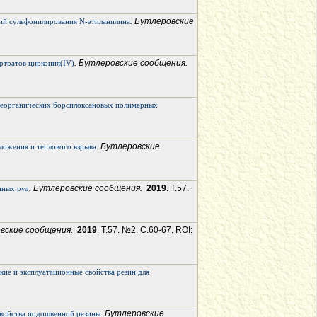
. Бутлеровские
ций сульфонилирования N-этиланилина
. Бутлеровские сообщения.
артратов циркония(IV)
еорганических борсилоксановых полимерных
. Бутлеровские
ложения и теплового взрыва
. Бутлеровские сообщения.
2019
. Т.57.
нных руд
овские сообщения.
2019
. Т.57. №2. С.60-67. ROI:
ие и эксплуатационные свойства резин для
. Бутлеровские
свойства подошвенной резины