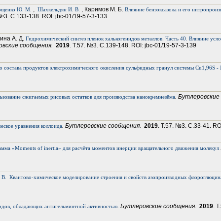
,
, Каримов М. Б.
ощенко Ю. М.
Шахкельдян И. В.
Влияние бензоксазола и его нитропроиз
 №3. С.133-138. ROI: jbc-01/19-57-3-133
ина А. Д.
Гидрохимический синтез пленок халькогенидов металлов. Часть 40. Влияние ус
ровские сообщения.
2019
. Т.57. №3. С.139-148. ROI: jbc-01/19-57-3-139
о состава продуктов электрохимического окисления сульфидных гранул системы Cu1,96S - N
. Бутлеровские
ьзование сжигаемых рисовых остатков для производства нанокремнезёма
. Бутлеровские сообщения.
2019
. Т.57. №3. С.33-41. RO
еское уравнения коллоида
мма «Moments of inertia» для расчёта моментов инерции вращательного движения молекул
 В.
Квантово-химическое моделирование строения и свойств азопроизводных флороглюцин
. Бутлеровские сообщения.
2019
. 
идов, обладающих антигельминтной активностью