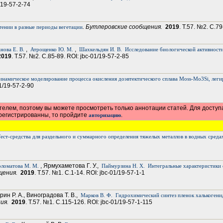
1/19-57-2-74
. Бутлеровские сообщения.
2019
. Т.57. №2. С.79
тении в разные периоды вегетации
,
,
нова Е. В.
Атрощенко Ю. М.
Шахкельдян И. В.
Исследование биологической активности
2019
. Т.57. №2. С.85-89. ROI: jbc-01/19-57-2-85
намическое моделирование процесса окисления доэвтектического сплава Moss-Mo3Si, лег
01/19-57-2-90
елем, поэтому вы можете просмотреть только аннотации статей. Для доступ
арегистрированны, то пройдите
.
авторизацию
ест-средства для раздельного и суммарного определения тяжелых металлов в водных среда
, Ярмухаметова Г. У.,
ломатова М. М.
Паймурзина Н. Х.
Интегральные характеристики 
бщения.
2019
. Т.57. №1. С.1-14. ROI: jbc-01/19-57-1-1
рин Р. А., Виноградова Т. В.,
Марков В. Ф.
Гидрохимический синтез пленок халькогени
ния.
2019
. Т.57. №1. С.115-126. ROI: jbc-01/19-57-1-115