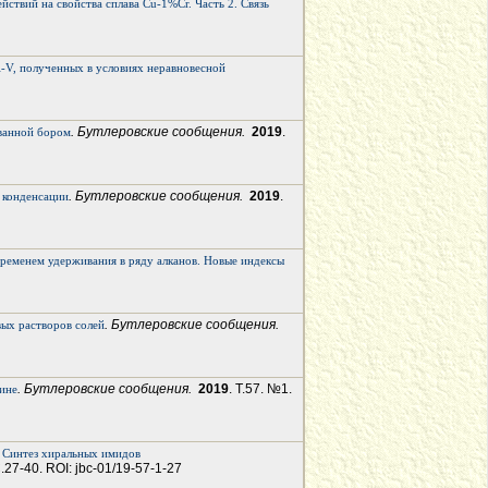
твий на свойства сплава Сu-1%Сr. Часть 2. Связь
i-V, полученных в условиях неравновесной
. Бутлеровские сообщения.
2019
.
ованной бором
. Бутлеровские сообщения.
2019
.
 конденсации
ременем удерживания в ряду алканов. Новые индексы
. Бутлеровские сообщения.
ых растворов солей
. Бутлеровские сообщения.
2019
. Т.57. №1.
ине
. Синтез хиральных имидов
С.27-40. ROI: jbc-01/19-57-1-27