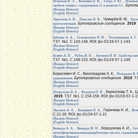
,
,
,
Игнатьев И. Э.
Котенков П. В.
Гойда Э. Ю.
Игнатьев
. Бутл
свойств сплава с содержанием Cr в решетке Сu
(Russian Abstract)
(English Abstract)
,
, Чумарёв В. М.,
Ларионов А. В.
Пикулин К. В.
Удое
. Бутлеровские сообщения.
2019
.
кристаллизации
(Russian Abstract)
(English Abstract)
,
,
Бабенко А. А.
Сельменских Н. И.
Уполовникова А. Г.
Т.57. №1. С.143-148. ROI: jbc-01/19-57-1-143
(Russian Abstract)
(English Abstract)
,
,
Беляев А. П.
Рубец В. П.
Антипов В. В.
Свойства ни
Т.57. №1. С.149-153. ROI: jbc-01/19-57-1-149
(Russian Abstract)
(English Abstract)
Борисевич И. С., Виноградова А. К.,
Пожидаев В. 
. Бутлеровские сообщения.
2019
. Т
удерживания
(Russian Abstract)
(English Abstract)
,
, Кириллова Т. А., 
Петрухина В. А.
Федоров П. И.
2019
. Т.57. №1. С.154-158. ROI: jbc-01/19-57-1-
(Russian Abstract)
(English Abstract)
,
, Гиричева Н. И.,
Лысенок А. А.
Калмыков П. А.
Волк
С.21-26. ROI: jbc-01/19-57-1-21
(Russian Abstract)
(English Abstract)
,
, Коршунова А. И.,
Коверда А. А.
Коверда М. Н.
Сеч
нитрофенилциклоалкандикарбоновых кислот, содержащ
(Russian Abstract)