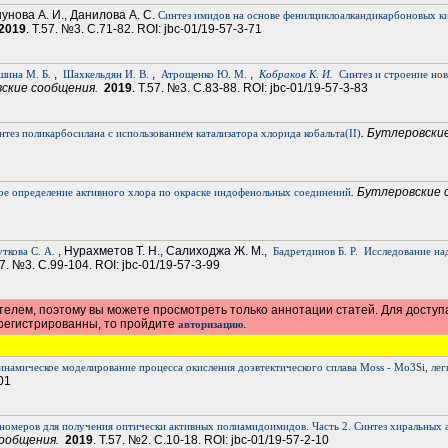
шунова А. И., Данилова А. С.
Синтез имидов на основе фенилциклоалкандикарбоновых к
2019
. Т.57. №3. С.71-82. ROI: jbc-01/19-57-3-71
,
,
,
шина М. Б.
Шахкельдян И. В.
Атрощенко Ю. М.
Кобраков К. И.
Синтез и строение но
вские сообщения.
2019
. Т.57. №3. С.83-88. ROI: jbc-01/19-57-3-83
. Бутлеровски
нтез поликарбосилана с использованием катализатора хлорида кобальта(II)
. Бутлеровские
е определение активного хлора по окраске индофенольных соединений
, Нурахметов Т. Н., Салиходжа Ж. М.,
ткова С. А.
Бадретдинов Б. Р.
Исследование на
57. №3. С.99-104. ROI: jbc-01/19-57-3-99
елем, поэтому вы можете просмотреть только аннотации статей. Для доступ
арегистрированны, то пройдите
.
авторизацию
намическое моделирование процесса окисления доэвтектического сплава Moss - Mo3Si, ле
01
номеров для получения оптически активных полиамидоимидов. Часть 2. Синтез хиральных
сообщения.
2019
. Т.57. №2. С.10-18. ROI: jbc-01/19-57-2-10