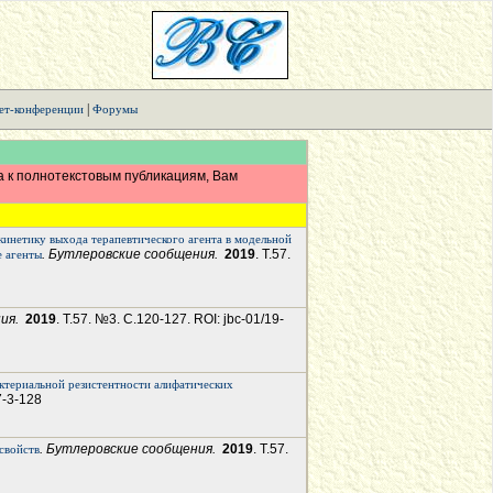
|
ет-конференции
Форумы
а к полнотекстовым публикациям, Вам
кинетику выхода терапевтического агента в модельной
. Бутлеровские сообщения.
2019
. Т.57.
е агенты
ния.
2019
. Т.57. №3. С.120-127. ROI: jbc-01/19-
ктериальной резистентности алифатических
7-3-128
. Бутлеровские сообщения.
2019
. Т.57.
свойств