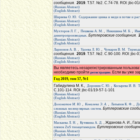
сообщения.
2019
. Т.57. №2. С.74-78. ROI: jbc-0
(Russian Abstract)
(English Abstract)
Ширяева О. Ю.
Содержание цинка и меди в почве и рас
(Russian Abstract)
(English Abstract)
,
,
,
Мухторов Л. Г.
Пешкова А. М.
Никишина М. Б.
Ива
. Бутлеровские сообщения.
динитропроизводных
(Russian Abstract)
(English Abstract)
,
,
Ларионов А. В.
Удоева Л. Ю.
Чумарев В. М.
Термоди
сообщения.
2019
. Т.57. №2. С.90-100. ROI: jbc-
(Russian Abstract)
(English Abstract)
Вы являетесь незарегистрированным пользоват
необходимо пройти
. Если вы уже з
регистрацию
Год 2019, том 57, №1
Габидулина М. К.,
,
Доронин С. Ю.
Косырева И. В.
Т
С.101-114. ROI: jbc-01/19-57-1-101
(Russian Abstract)
(English Abstract)
,
,
,
Доломатов М. Ю.
Ковалева Э. А.
Латыпов К. Ф.
До
. Бутлеровские соо
сложных молекулярных систем
(Russian Abstract)
(English Abstract)
,
, Жданова А. И., Гага
Маскаева Л. Н.
Кутявина А. Д.
. Бутлеровские сообще
пленок ZnS тиоацетамидом
(Russian Abstract)
(English Abstract)