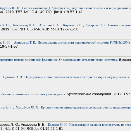
Зарубин Ю. П.
Синтез малонилди(1,2,4-триазола), изучение кинетических и термодинамич
ия.
2019
. Т.57. №1. С.41-49. ROI: jbc-01/19-57-1-41
,
,
,
,
а К. О.
Беловежец Л. А.
Апарцин К. А.
Киреева В. В.
Гусарова Н. К.
Синтез и антим
.
2019
. Т.57. №1. С.50-56. ROI: jbc-01/19-57-1-50
,
а Н. И.
Аниськова Т. В.
Исследование активности каталитической системы Pr/NH4(ЦВМ) 
1/19-57-1-57
. Бутле
вращение пентан-гексановой фракции на Zr-содержащих каталитических системах
,
Суханов П. П.
Определение ионов тяжелых металлов в экстрактах корня элеутерококка к
. Бутлеровские сообщения.
2019
. Т.5
обенности химического состава речных раков
,
ина Р. Ф.
Михайлов Ю. М.
Кривые течения нитратцеллюлозных растворов на вискозиметре
Царева Л. Ю., Андреева Е. В.,
Кольцов Н. И.
Исследование влияния температуры на эле
.57. №1. С.91-94. ROI: jbc-01/19-57-1-91