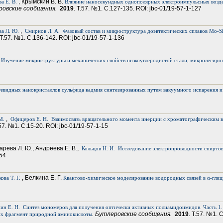
, Крымский В. В.
а Е. В.
Влияние наносекундных однополярных электроимпульсных воздейс
еровские сообщения.
2019
. Т.57. №1. С.127-135. ROI: jbc-01/19-57-1-127
,
ва Л. Ю.
Смирнов Л. А.
Фазовый состав и микроструктура доэвтектических сплавов Mo-S
 Т.57. №1. С.136-142. ROI: jbc-01/19-57-1-136
Изучение микроструктуры и механических свойств низкоуглеродистой стали, микролегир
тевидных нанокристаллов сульфида кадмия синтезированных путем вакуумного испарения и
,
М.
Офицеров Е. Н.
Взаимосвязь вращательного момента инерции с хроматографическим в
.57. №1. С.15-20. ROI: jbc-01/19-57-1-15
Царева Л. Ю., Андреева Е. В.,
Кольцов Н. И.
Исследование электропроводности спиртов
154
, Белкина Е. Г.
ова Т. Г.
Квантово-химическое моделирование водородных связей в α-глиц
ин Е. Н.
Синтез мономеров для получения оптически активных полиамидоимидов. Часть 1
. Бутлеровские сообщения.
2019
. Т.57. №1. 
их фрагмент природной аминокислоты