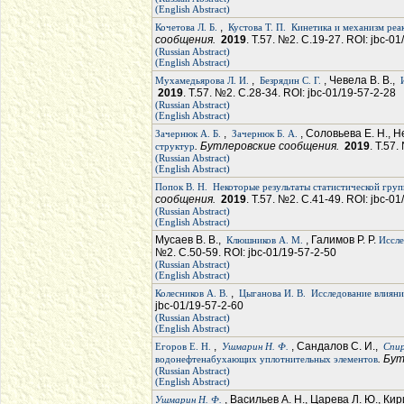
(English Abstract)
,
Кочетова Л. Б.
Кустова Т. П.
Кинетика и механизм реа
сообщения.
2019
. Т.57. №2. С.19-27. ROI: jbc-0
(Russian Abstract)
(English Abstract)
,
, Чевела В. В.,
Мухамедьярова Л. И.
Безрядин С. Г.
2019
. Т.57. №2. С.28-34. ROI: jbc-01/19-57-2-28
(Russian Abstract)
(English Abstract)
,
, Соловьева Е. Н., Н
Зачернюк А. Б.
Зачернюк Б. А.
. Бутлеровские сообщения.
2019
. Т.57
структур
(Russian Abstract)
(English Abstract)
Попок В. Н.
Некоторые результаты статистической груп
сообщения.
2019
. Т.57. №2. С.41-49. ROI: jbc-0
(Russian Abstract)
(English Abstract)
Мусаев В. В.,
, Галимов Р. Р.
Клюшников А. М.
Иссле
№2. С.50-59. ROI: jbc-01/19-57-2-50
(Russian Abstract)
(English Abstract)
,
Колесников А. В.
Цыганова И. В.
Исследование влияни
jbc-01/19-57-2-60
(Russian Abstract)
(English Abstract)
,
, Сандалов С. И.,
Егоров Е. Н.
Ушмарин Н. Ф.
Спир
. Бу
водонефтенабухающих уплотнительных элементов
(Russian Abstract)
(English Abstract)
, Васильев А. Н., Царева Л. Ю., Ки
Ушмарин Н. Ф.