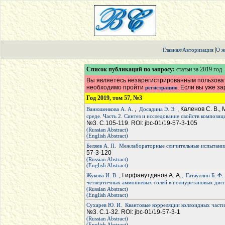
|
Главная/Авторизация
О ж
Список публикаций по запросу:
статьи за 2019 год
Вы являетесь незарегистрированным пользоват
необходимо пройти
. Если вы уже з
регистрацию
Год 2019, том 57, №3
,
, Каленов С. В.,
Ванюшенкова А. А.
Досадина Э. Э.
среде. Часть 2. Синтез и исследование свойств композ
№3. С.105-119. ROI: jbc-01/19-57-3-105
(Russian Abstract)
(English Abstract)
Беляев А. П.
Межлабораторные сличительные испытания
57-3-120
(Russian Abstract)
(English Abstract)
, Гирфанутдинов А. А.,
Жукова И. В.
Гатауллин Б. Ф.
четвертичных аммониевых солей в полиуретановых дис
(Russian Abstract)
(English Abstract)
Сухарев Ю. И.
Квантовые корреляции коллоидных части
№3. С.1-32. ROI: jbc-01/19-57-3-1
(Russian Abstract)
(English Abstract)