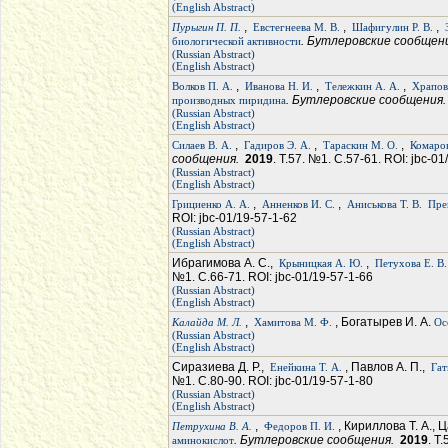
(English Abstract)
,
,
,
Пурыгин П. П.
Евстегнеева М. В.
Шафигулин Р. В.
. Бутлеровские сообщен
биологической активности
(Russian Abstract)
(English Abstract)
,
,
,
Волков П. А.
Иванова Н. И.
Тележкин А. А.
Храпов
. Бутлеровские сообщения
производных пиридина
(Russian Abstract)
(English Abstract)
,
,
,
Силаев В. А.
Гадиров Э. А.
Тараскин М. О.
Комаров
сообщения.
2019
. Т.57. №1. С.57-61. ROI: jbc-0
(Russian Abstract)
(English Abstract)
,
,
Грициенко А. А.
Анненков И. С.
Аниськова Т. В.
Пре
ROI: jbc-01/19-57-1-62
(Russian Abstract)
(English Abstract)
Ибрагимова А. С.,
,
Крыницкая А. Ю.
Петухова Е. В.
№1. С.66-71. ROI: jbc-01/19-57-1-66
(Russian Abstract)
(English Abstract)
,
, Богатырев И. А.
Калайда М. Л.
Хамитова М. Ф.
Ос
(Russian Abstract)
(English Abstract)
Сиразиева Д. Р.,
, Павлов А. П.,
Енейкина Т. А.
Гат
№1. С.80-90. ROI: jbc-01/19-57-1-80
(Russian Abstract)
(English Abstract)
,
, Кириллова Т. А., 
Петрухина В. А.
Федоров П. И.
. Бутлеровские сообщения.
2019
. Т
аминокислот