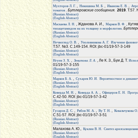
,
,
,
Мухторов Л. Г.
Никишина М. Б.
Иванова Е. В.
Атр
. Бутлеровские сообщения.
2019
. Т.57.
томатов
(Russian Abstract)
(English Abstract)
, Жданова А. И.,
, Кутяв
Маскаева Л. Н.
Марков В. Ф.
. Бутле
тиоацетамидом на их толщину и морфологию
(Russian Abstract)
(English Abstract)
,
Нечвоглод О. В.
Уполовникова А. Г.
Изучение фазовог
Т.57. №3. С.149-154. ROI: jbc-01/19-57-3-149
(Russian Abstract)
(English Abstract)
,
, Ле К. З., Буи Д. Т.
Нгуен З. Х.
Зенитова Л. А.
Испол
01/19-57-3-155
(Russian Abstract)
(English Abstract)
,
Марков Б. А.
Сухарев Ю. И.
Вероятностное и динамич
(Russian Abstract)
(English Abstract)
,
,
Коверда М. Н.
Коверда А. А.
Офицеров Е. Н.
Програ
С.42-50. ROI: jbc-01/19-57-3-42
(Russian Abstract)
(English Abstract)
,
,
,
Гусаров Д. С.
Рябов М. А.
Ву Т. Н.
Ковальчукова О.
С.51-57. ROI: jbc-01/19-57-3-51
(Russian Abstract)
(English Abstract)
Малахова А. Ю.,
Куклин В. Н.
Синтез арилсалицилам
(Russian Abstract)
(English Abstract)