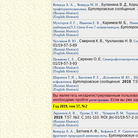
,
, Буланина В. Д., Кор
Коверда А. А.
Коверда М. Н.
. Бутлеровские сообщения.
трифторметиланилина
(Russian Abstract)
(English Abstract)
,
, Каримов М. Б.,
Мухторов Л. Г.
Иванова Е. В.
Ники
. Бутлеро
азабицикло[3.3.1]нон-6-ен-7-ил)ацетамидов
(Russian Abstract)
(English Abstract)
, Смирнов К. В., Чухланова Н. В.
Чухланов В. Ю.
Си
01/19-57-3-89
(Russian Abstract)
(English Abstract)
, Сиренко О. Е.
Працкова С. Е.
Спектрофотометрическо
01/19-57-3-93
(Russian Abstract)
(English Abstract)
,
,
,
Шарипов Т. И.
Бахтизин Р. З.
Доломатов М. Ю.
Шу
. Бутлеровские сообщения.
2019
. Т.
асфальтенов
(Russian Abstract)
(English Abstract)
Вы являетесь незарегистрированным пользоват
необходимо пройти
. Если вы уже з
регистрацию
Год 2019, том 57, №2
,
,
Ларионов А. В.
Удоева Л. Ю.
Чумарев В. М.
Термоди
2019
. Т.57. №2. С.101-110. ROI: jbc-01/19-57-2-1
(Russian Abstract)
(English Abstract)
, Бетнев А. Ф.,
Коверда А. А.
Кофанов Е. Р.
Синтез мо
. Бутлеровские 
фрагмент природной аминокислоты