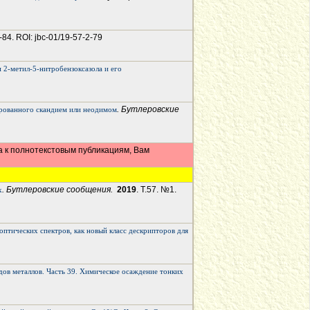
-84. ROI: jbc-01/19-57-2-79
 2-метил-5-нитробензоксазола и его
. Бутлеровские
ированного скандием или неодимом
а к полнотекстовым публикациям, Вам
. Бутлеровские сообщения.
2019
. Т.57. №1.
х
оптических спектров, как новый класс дескрипторов для
дов металлов. Часть 39. Химическое осаждение тонких