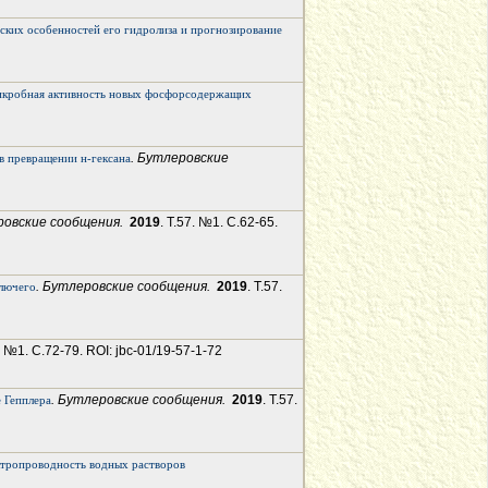
еских особенностей его гидролиза и прогнозирование
икробная активность новых фосфорсодержащих
. Бутлеровские
в превращении н-гексана
ровские сообщения.
2019
. Т.57. №1. С.62-65.
. Бутлеровские сообщения.
2019
. Т.57.
олючего
7. №1. С.72-79. ROI: jbc-01/19-57-1-72
. Бутлеровские сообщения.
2019
. Т.57.
 Гепплера
ктропроводность водных растворов