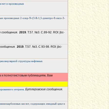
ислот и производных
вых производных 2-хлор-N-(3-R-1,5-динитро-8-оксо-3-
е сообщения.
2019
. Т.57. №3. С.89-92. ROI: jbc-
 сообщения.
2019
. Т.57. №3. С.93-98. ROI: jbc-
дмолекулярной структуры нефтяных
а к полнотекстовым публикациям, Вам
. Бутлеровские сообщения.
гированного иттрием
 аминокарбоновых кислот, содержащих имидный цикл и