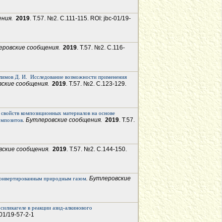
ения.
2019
. Т.57. №2. С.111-115. ROI: jbc-01/19-
леровские сообщения.
2019
. Т.57. №2. С.116-
лимов Д. И.
Исследование возможности применения
вские сообщения.
2019
. Т.57. №2. С.123-129.
 свойств композиционных материалов на основе
. Бутлеровские сообщения.
2019
. Т.57.
омпозитов
вские сообщения.
2019
. Т.57. №2. С.144-150.
. Бутлеровские
 конвертированным природным газом
иликагеле в реакции азид-алкинового
-01/19-57-2-1