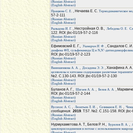
(Russian Abstract)
(English Abstract)
, Нечаева Е. С.
Працкова С. Е.
Термодинамическое мод
57-2-111
(Russian Abstract)
(English Abstract)
, Нестройная О. В.,
Рыльцова И. Г.
Лебедева О. Е.
Сл
122. ROI: jbc-01/19-57-2-116
(Russian Abstract)
(English Abstract)
Ефимовский Е. Г.,
, Сандалов С. И
Ушмарин Н. Ф.
диафена ФП, сульфенамида Ц и N,N’-дитиодиморфолина 
ROI: jbc-01/19-57-2-123
(Russian Abstract)
(English Abstract)
,
, Ханафина А. А.
Ванюшенкова А. А.
Досадина Э. Э.
целлюлозы и хитозана содержащие различные терапевтич
№2. С.130-143. ROI: jbc-01/19-57-2-130
(Russian Abstract)
(English Abstract)
Буланов А. Г.,
,
, Марквиче
Шагаев А. А.
Белов А. А.
ROI: jbc-01/19-57-2-144
(Russian Abstract)
(English Abstract)
,
,
,
Вусихис А. С.
Леонтьев Л. И.
Селиванов Е. Н.
Ченц
сообщения.
2019
. Т.57. №2. С.151-158. ROI: jbc
(Russian Abstract)
(English Abstract)
Нурмухаметова А. Т., Белов Р. Н.,
,
Бурилов В. А.
циклоприсоединения в потоке с использованием макроц
(Russian Abstract)