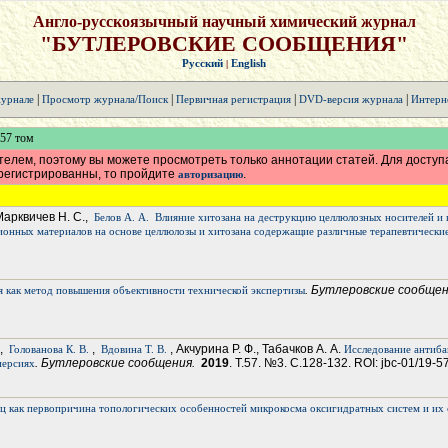
Англо-русскоязычный научный химический журнал
"БУТЛЕРОВСКИЕ СООБЩЕНИЯ"
Русский
English
|
|
|
|
|
урнале
Просмотр журнала/Поиск
Первичная регистрация
DVD-версия журнала
Интерн
 57 том
елем, поэтому вы можете просмотреть только аннотации статей. Для доступ
арегистрированны, то пройдите
.
авторизацию
 Марквичев Н. С.,
Белов А. А.
Влияние хитозана на деструкцию целлюлозных носителей и 
иционных материалов на основе целлюлозы и хитозана содержащие различные терапевтически
. Бутлеровские сообще
 как метод повышения объективности технической экспертизы
,
,
, Акчурина Р. Ф., Табачков А. А.
Голованова К. В.
Вдовина Т. В.
Исследование антиба
. Бутлеровские сообщения.
2019
. Т.57. №3. С.128-132. ROI: jbc-01/19-5
персиях
ц как первопричина топологических особенностей микрокосма оксигидратных систем и их 